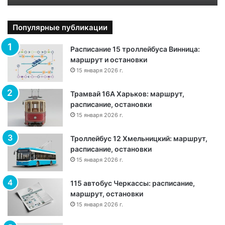
к
а
О
Популярные публикации
д
е
Расписание 15 троллейбуса Винница:
с
маршрут и остановки
с
15 января 2026 г.
а
:
Трамвай 16А Харьков: маршрут,
м
расписание, остановки
а
15 января 2026 г.
р
ш
Троллейбус 12 Хмельницкий: маршрут,
р
расписание, остановки
у
15 января 2026 г.
т
,
115 автобус Черкассы: расписание,
о
маршрут, остановки
с
15 января 2026 г.
т
а