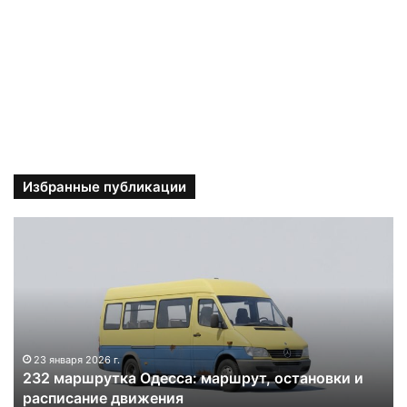
Избранные публикации
2
3
2
м
а
р
ш
р
23 января 2026 г.
232 маршрутка Одесса: маршрут, остановки и
у
расписание движения
т