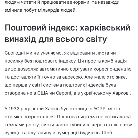
людям читати й працювати вечорами, та назавжди
змінила побут мільярдів людей.
Поштовий індекс: харківський
винахід для всього світу
Сьогодні ми не уявляємо, як відправити листа чи
посилку без поштового індексу. Ця проста комбінація
цифр дозволяє автоматично сортувати кореспонденцію
та доставляти її точно за адресою. Але мало хто знає,
що перша у світі система поштових індексів була
створена не в США чи Європі, а в українському Харкові.
У 1932 році, коли Харків був столицею УСРР, місто
стрімко розросталося. Поштова система не встигала за
темпами росту, листи часто губилися через схожі назви
вулиць та плутанину в нумерації будинків. Щоб