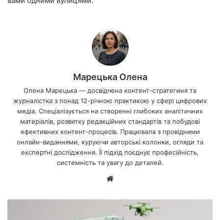
вами одними вулицями.
Марецька Олена
Олена Марецька — досвідчена контент-стратегиня та
журналістка з понад 12-річною практикою у сфері цифрових
медіа. Спеціалізується на створенні глибоких аналітичних
матеріалів, розвитку редакційних стандартів та побудові
ефективних контент-процесів. Працювала з провідними
онлайн-виданнями, куруючи авторські колонки, огляди та
експертні дослідження. Її підхід поєднує професійність,
системність та увагу до деталей.
Ве
б-
са
йт