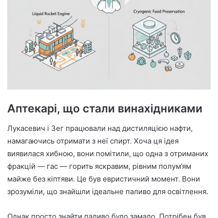
Аптекарі, що стали винахідниками
Лукасевич і Зег працювали над дистиляцією нафти,
намагаючись отримати з неї спирт. Хоча ця ідея
виявилася хибною, вони помітили, що одна з отриманих
фракцій — гас — горить яскравим, рівним полум’ям
майже без кіптяви. Це був евристичний момент. Вони
зрозуміли, що знайшли ідеальне паливо для освітлення.
Однак просто знайти паливо було замало. Потрібен був