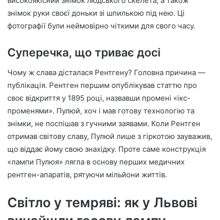
високоякісний знімок людського скелета, а також
знімок руки своєї доньки зі шпилькою під нею. Ці
фотографії були неймовірно чіткими для свого часу.
Суперечка, що триває досі
Чому ж слава дісталася Рентгену? Головна причина —
публікація. Рентген першим опублікував статтю про
своє відкриття у 1895 році, назвавши промені «ікс-
променями». Пулюй, хоч і мав готову технологію та
знімки, не поспішав з гучними заявами. Коли Рентген
отримав світову славу, Пулюй лише з гіркотою зауважив,
що віддає йому свою знахідку. Проте саме конструкція
«лампи Пулюя» лягла в основу перших медичних
рентген-апаратів, рятуючи мільйони життів.
Світло у темряві: як у Львові