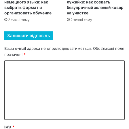
немецкого языка: как
лужайки: как создать
выбрать формат и
безупречный зеленый ковер
организовать обучение
на участке
2 тижні тому
2 тижні тому
Залишити відповідь
Ваша e-mail адреса не оприлюднюватиметься.
Обов’язкові поля
позначені
*
К
о
м
е
н
т
а
р
Ім'я
*