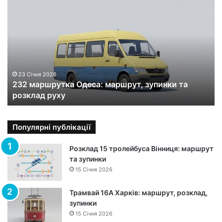
2
3
2
м
а
р
ш
р
23 Січня 2026
232 маршрутка Одеса: маршрут, зупинки та
у
розклад руху
т
к
а
О
Популярні публікації
д
е
Розклад 15 тролейбуса Вінниця: маршрут
с
та зупинки
а
15 Січня 2026
:
м
Трамвай 16А Харків: маршрут, розклад,
а
зупинки
р
15 Січня 2026
ш