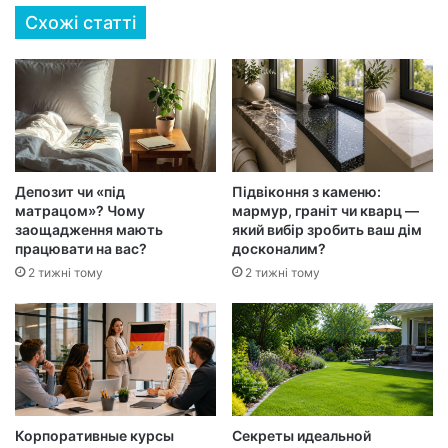
Схожі статті
Депозит чи «під
Підвіконня з каменю:
матрацом»? Чому
мармур, граніт чи кварц —
заощадження мають
який вибір зробить ваш дім
працювати на вас?
досконалим?
2 тижні тому
2 тижні тому
Корпоративные курсы
Секреты идеальной