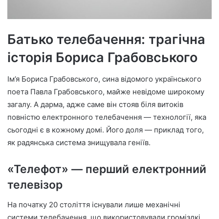
Батько телебачення: трагічна
історія Бориса Грабовського
Ім’я Бориса Грабовського, сина відомого українського
поета Павла Грабовського, майже невідоме широкому
загалу. А дарма, адже саме він стояв біля витоків
повністю електронного телебачення — технології, яка
сьогодні є в кожному домі. Його доля — приклад того,
як радянська система знищувала геніїв.
«Телефот» — перший електронний
телевізор
На початку 20 століття існували лише механічні
системи телебачення, що використовували громіздкі