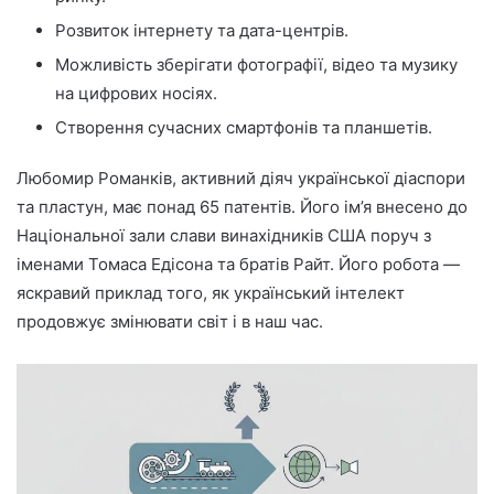
Розвиток інтернету та дата-центрів.
Можливість зберігати фотографії, відео та музику
на цифрових носіях.
Створення сучасних смартфонів та планшетів.
Любомир Романків, активний діяч української діаспори
та пластун, має понад 65 патентів. Його ім’я внесено до
Національної зали слави винахідників США поруч з
іменами Томаса Едісона та братів Райт. Його робота —
яскравий приклад того, як український інтелект
продовжує змінювати світ і в наш час.