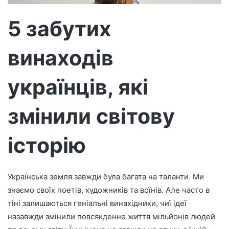
т
р
5 забутих
о
н
винаходів
н
о
г
українців, які
о
л
змінили світову
и
с
історію
т
а
Українська земля завжди була багата на таланти. Ми
знаємо своїх поетів, художників та воїнів. Але часто в
тіні залишаються геніальні винахідники, чиї ідеї
назавжди змінили повсякденне життя мільйонів людей