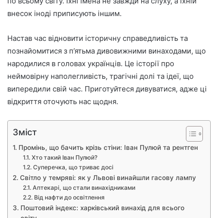
по всьому світу. Їхні імена не завжди на слуху, а їхній
внесок іноді приписують іншим.
Настав час відновити історичну справедливість та
познайомитися з п’ятьма дивовижними винаходами, що
народилися в головах українців. Це історії про
неймовірну наполегливість, трагічні долі та ідеї, що
випередили свій час. Приготуйтеся дивуватися, адже ці
відкриття оточують нас щодня.
Зміст
Промінь, що бачить крізь стіни: Іван Пулюй та рентген
Хто такий Іван Пулюй?
Суперечка, що триває досі
Світло у темряві: як у Львові винайшли гасову лампу
Аптекарі, що стали винахідниками
Від нафти до освітлення
Поштовий індекс: харківський винахід для всього