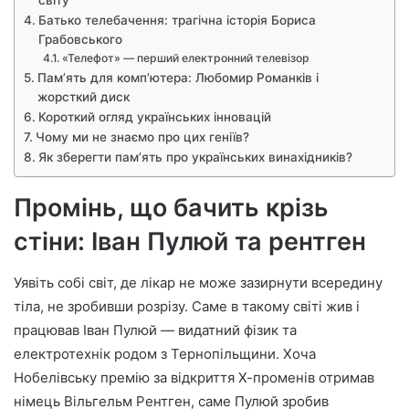
світу
Батько телебачення: трагічна історія Бориса
Грабовського
«Телефот» — перший електронний телевізор
Пам’ять для комп’ютера: Любомир Романків і
жорсткий диск
Короткий огляд українських інновацій
Чому ми не знаємо про цих геніїв?
Як зберегти пам’ять про українських винахідників?
Промінь, що бачить крізь
стіни: Іван Пулюй та рентген
Уявіть собі світ, де лікар не може зазирнути всередину
тіла, не зробивши розрізу. Саме в такому світі жив і
працював Іван Пулюй — видатний фізик та
електротехнік родом з Тернопільщини. Хоча
Нобелівську премію за відкриття Х-променів отримав
німець Вільгельм Рентген, саме Пулюй зробив