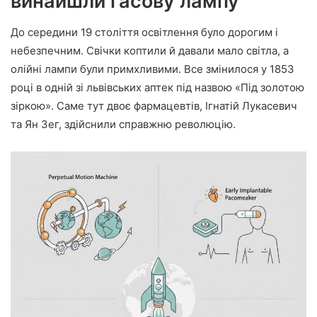
винайшли гасову лампу
До середини 19 століття освітлення було дорогим і
небезпечним. Свічки коптили й давали мало світла, а
олійні лампи були примхливими. Все змінилося у 1853
році в одній зі львівських аптек під назвою «Під золотою
зіркою». Саме тут двоє фармацевтів, Ігнатій Лукасевич
та Ян Зег, здійснили справжню революцію.