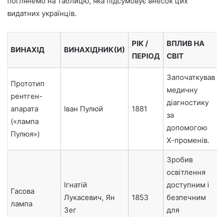
поглянемо на таблицю, яка підсумовує внесок цих
видатних українців.
РІК /
ВПЛИВ НА
ВИНАХІД
ВИНАХІДНИК(И)
ПЕРІОД
СВІТ
Започаткував
Прототип
медичну
рентген-
діагностику
апарата
Іван Пулюй
1881
за
(«лампа
допомогою
Пулюя»)
Х-променів.
Зробив
освітлення
Ігнатій
доступним і
Гасова
Лукасевич, Ян
1853
безпечним
лампа
Зег
для