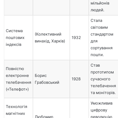
мільйонів
людей.
Стала
світовим
Система
(Колективний
стандартом
поштових
1932
винахід, Харків)
для
індексів
сортування
пошти.
Став
Повністю
прототипом
електронне
Борис
1928
сучасного
телебачення
Грабовський
телебачення
(«Телефот»)
та моніторів.
Уможливив
Технологія
цифрову
магнітних
Любомир
революцію