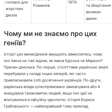
головок для
1979
Романків
та зберігання
жорстких
великих
дисків
даних.
Чому ми не знаємо про цих
геніїв?
Історії цих винахідників змушують замислитись: чому
їхні імена не такі відомі, як імена Едісона чи Марконі?
Причин декілька. По-перше, століттями українські землі
перебували у складі інших імперій, які часто
привласнювали собі досягнення українців. По-друге,
радянська влада цілеспрямовано замовчувала або й
знищувала талановитих людей, якщо їхні ідеї не
вписувалися в офіційну ідеологію. Історія Бориса
Грабовського — найяскравіший тому приклад.