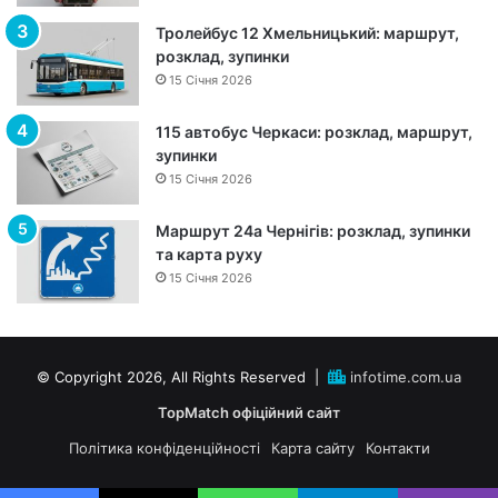
р
Тролейбус 12 Хмельницький: маршрут,
у
розклад, зупинки
т
15 Січня 2026
,
з
115 автобус Черкаси: розклад, маршрут,
у
зупинки
п
15 Січня 2026
и
н
к
Маршрут 24а Чернігів: розклад, зупинки
и
та карта руху
т
15 Січня 2026
а
р
о
з
© Copyright 2026, All Rights Reserved |
infotime.com.ua
к
TopMatch офіційний сайт
л
а
Політика конфіденційності
Карта сайту
Контакти
д
р