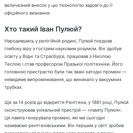
величезний внесок у цю технологію задовго до її
офіційного визнання.
Хто такий Іван Пулюй?
Народившись у релігійній родині, Пулюй поєднав
глибоку віру з гострим науковим розумом. Він здобув
освіту у Відні та Страсбурзі, працював з Ніколою
Теслою і став професором Празької політехніки. Його
головною пристрастю були так звані катодні промені —
невидиме випромінювання, що виникало у вакуумних
трубках.
Ще за 14 років до відкриття Рентгена, у 1881 році, Пулюй
сконструював унікальний пристрій — «лампу Пулюя».
Ця лампа генерувала промені, які ми сьогодні
називаємо рентгенівськими. Він першим у світі зробив