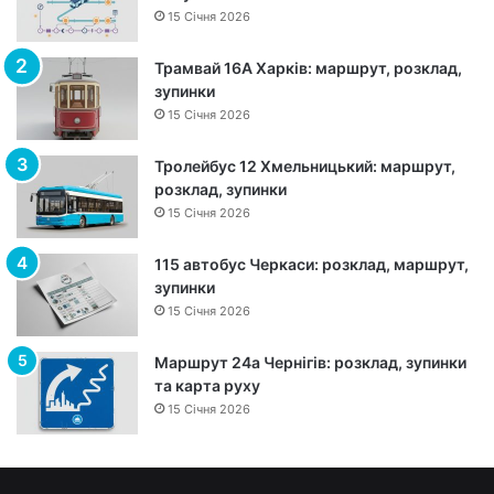
а
15 Січня 2026
:
м
Трамвай 16А Харків: маршрут, розклад,
а
зупинки
р
15 Січня 2026
ш
р
Тролейбус 12 Хмельницький: маршрут,
у
розклад, зупинки
т
15 Січня 2026
,
з
115 автобус Черкаси: розклад, маршрут,
у
зупинки
п
15 Січня 2026
и
н
к
Маршрут 24а Чернігів: розклад, зупинки
и
та карта руху
т
15 Січня 2026
а
р
о