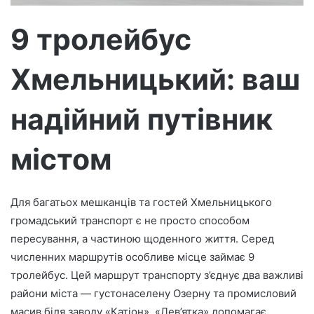
т
р
9 тролейбус
о
н
Хмельницький: ваш
н
о
г
надійний путівник
о
л
містом
и
с
т
Для багатьох мешканців та гостей Хмельницького
а
громадський транспорт є не просто способом
пересування, а частиною щоденного життя. Серед
численних маршрутів особливе місце займає 9
тролейбус. Цей маршрут транспорту з’єднує два важливі
райони міста — густонаселену Озерну та промисловий
масив біля заводу «Катіон». «Дев’ятка» допомагає