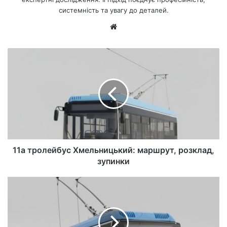
системність та увагу до деталей.
Ве
б-
са
йт
11а тролейбус Хмельницький: маршрут, розклад,
зупинки