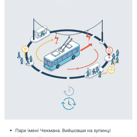
Парк імені Чекмана. Вийшовши на зупинці