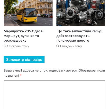
Маршрутка 235 Одеса:
Що таке запчастини Remy і
маршрут, зупинки та
де їх застосовують:
розклад руху
пояснюємо просто
1 тиждень тому
1 тиждень тому
Залишити відповідь
Ваша e-mail адреса не оприлюднюватиметься.
Обов’язкові поля
позначені
*
К
о
м
е