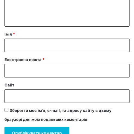
н
т
а
р
Ім'я
*
*
Електронна пошта
*
Сайт
Зберегти моє ім'я, e-mail, та адресу сайту в цьому
браузері для моїх подальших коментарів.