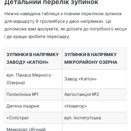
Детальний перелік зупинок
Нижче наведена таблиця з повним переліком зупинок
для маршруту 9 тролейбуса у двох напрямках. Це
допоможе вам зрозуміти, як доїхати до потрібного місця
і де краще зробити пересадку.
ЗУПИНКИ В НАПРЯМКУ
ЗУПИНКИ В НАПРЯМКУ
ЗАВОДУ «КАТІОН»
МІКРОРАЙОНУ ОЗЕРНА
вул. Панаса Мирного
Завод «Катіон»
(Озерна)
Поліклініка №1
Автостанція №2
Дитяча лікарня
«Новатор»
«Сілістра»
вул. Інститутська
Меморіал «Вічний