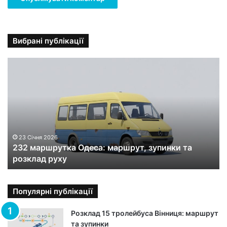
Вибрані публікації
2
3
2
м
а
р
ш
р
23 Січня 2026
232 маршрутка Одеса: маршрут, зупинки та
у
розклад руху
т
к
а
О
Популярні публікації
д
е
Розклад 15 тролейбуса Вінниця: маршрут
с
та зупинки