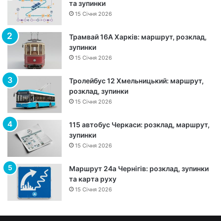
с
та зупинки
а
15 Січня 2026
:
м
Трамвай 16А Харків: маршрут, розклад,
а
зупинки
р
15 Січня 2026
ш
р
Тролейбус 12 Хмельницький: маршрут,
у
розклад, зупинки
т
15 Січня 2026
,
з
115 автобус Черкаси: розклад, маршрут,
у
зупинки
п
15 Січня 2026
и
н
к
Маршрут 24а Чернігів: розклад, зупинки
и
та карта руху
т
15 Січня 2026
а
р
о