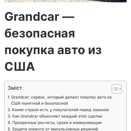
т
р
Grandcar —
о
н
безопасная
н
о
г
покупка авто из
о
л
США
и
с
т
а
Зміст
Grandcar: сервис, который делает покупку авто из
США понятной и безопасной
Какие страхи есть у покупателей перед заказом
Как Grandcar объясняет каждый этап сделки
Прозрачные расчеты, сроки и коммуникация
Защита клиента от импульсивных решений