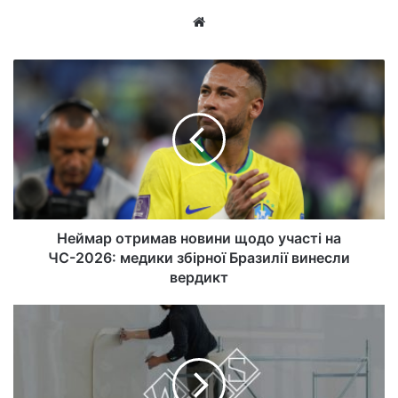
Ве
б-
са
йт
Неймар отримав новини щодо участі на
ЧС-2026: медики збірної Бразилії винесли
вердикт