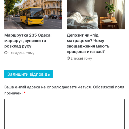
Маршрутка 235 Одеса:
Депозит чи «під
маршрут, зупинки та
матрацом»? Чому
розклад руху
заощадження мають
працювати на вас?
1 тиждень тому
2 тижні тому
Залишити відповідь
Ваша e-mail адреса не оприлюднюватиметься.
Обов’язкові поля
позначені
*
К
о
м