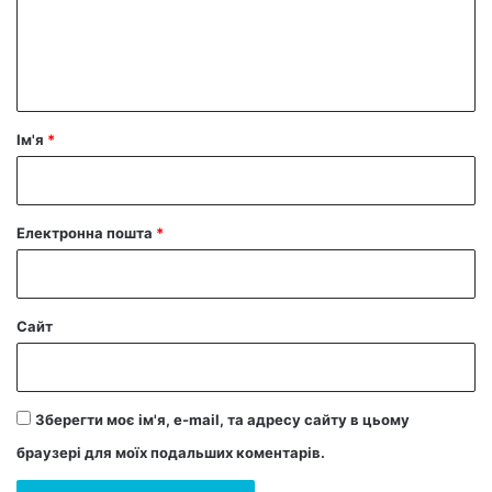
е
н
т
а
р
Ім'я
*
*
Електронна пошта
*
Сайт
Зберегти моє ім'я, e-mail, та адресу сайту в цьому
браузері для моїх подальших коментарів.