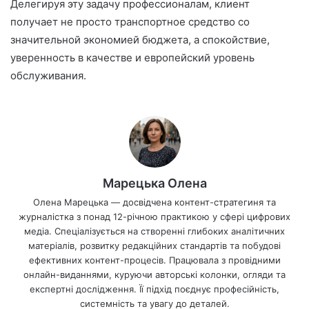
Делегируя эту задачу профессионалам, клиент
получает не просто транспортное средство со
значительной экономией бюджета, а спокойствие,
уверенность в качестве и европейский уровень
обслуживания.
Марецька Олена
Олена Марецька — досвідчена контент-стратегиня та
журналістка з понад 12-річною практикою у сфері цифрових
медіа. Спеціалізується на створенні глибоких аналітичних
матеріалів, розвитку редакційних стандартів та побудові
ефективних контент-процесів. Працювала з провідними
онлайн-виданнями, куруючи авторські колонки, огляди та
експертні дослідження. Її підхід поєднує професійність,
системність та увагу до деталей.