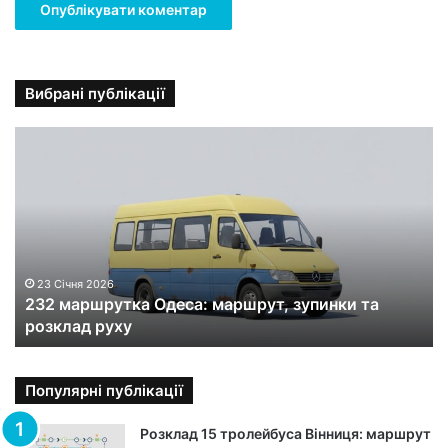
Вибрані публікації
2
3
2
м
а
р
ш
р
23 Січня 2026
232 маршрутка Одеса: маршрут, зупинки та
у
розклад руху
т
к
а
О
Популярні публікації
д
е
Розклад 15 тролейбуса Вінниця: маршрут