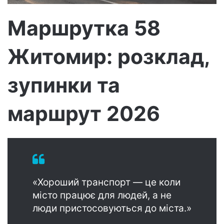
т
р
Маршрутка 58
о
н
Житомир: розклад,
н
о
г
зупинки та
о
л
маршрут 2026
и
с
т
а
«Хороший транспорт — це коли
місто працює для людей, а не
люди пристосовуються до міста.»