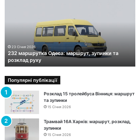
2
3
2
м
а
р
ш
р
23 Січня 2026
232 маршрутка Одеса: маршрут, зупинки та
у
розклад руху
т
к
а
О
Популярні публікації
д
е
Розклад 15 тролейбуса Вінниця: маршрут
с
та зупинки
а
15 Січня 2026
:
м
Трамвай 16А Харків: маршрут, розклад,
а
зупинки
р
15 Січня 2026
ш