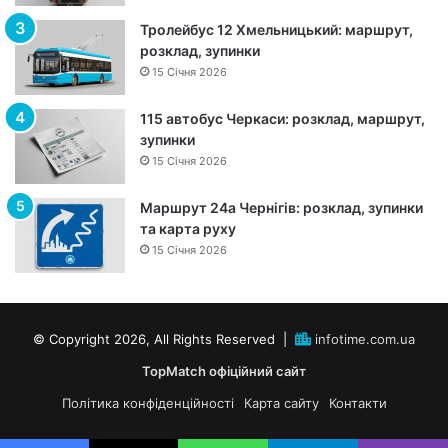
р
Тролейбус 12 Хмельницький: маршрут,
у
розклад, зупинки
т
15 Січня 2026
,
з
115 автобус Черкаси: розклад, маршрут,
у
зупинки
п
15 Січня 2026
и
н
к
Маршрут 24а Чернігів: розклад, зупинки
и
та карта руху
т
15 Січня 2026
а
р
о
з
© Copyright 2026, All Rights Reserved |
infotime.com.ua
к
TopMatch офіційний сайт
л
а
Політика конфіденційності
Карта сайту
Контакти
д
р