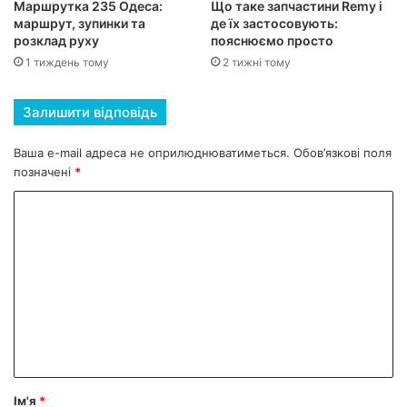
Маршрутка 235 Одеса:
Що таке запчастини Remy і
маршрут, зупинки та
де їх застосовують:
розклад руху
пояснюємо просто
1 тиждень тому
2 тижні тому
Залишити відповідь
Ваша e-mail адреса не оприлюднюватиметься.
Обов’язкові поля
позначені
*
К
о
м
е
н
т
а
р
Ім'я
*