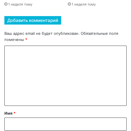
1 неделя тому
1 неделя тому
Добавить комментарий
Ваш адрес email не будет опубликован.
Обязательные поля
помечены
*
К
о
м
м
е
н
т
а
Имя
*
р
и