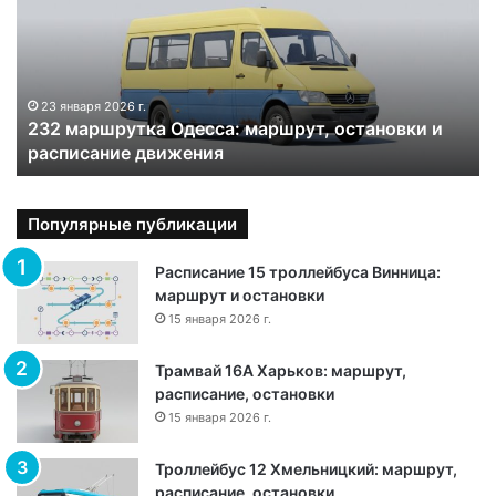
м
а
р
ш
р
23 января 2026 г.
232 маршрутка Одесса: маршрут, остановки и
у
расписание движения
т
к
а
О
Популярные публикации
д
е
Расписание 15 троллейбуса Винница:
с
маршрут и остановки
с
15 января 2026 г.
а
:
Трамвай 16А Харьков: маршрут,
м
расписание, остановки
а
15 января 2026 г.
р
ш
Троллейбус 12 Хмельницкий: маршрут,
р
расписание, остановки