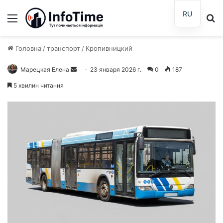
RU
Меню
П
Головна
/
транспорт
/
Кропивницкий
Марецкая Елена
О
23 января 2026 г.
0
187
т
5 хвилин читання
п
р
а
в
и
т
ь
п
и
с
ь