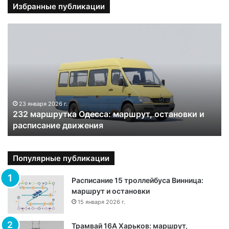
Избранные публикации
2
3
2
м
а
р
ш
р
23 января 2026 г.
232 маршрутка Одесса: маршрут, остановки и
у
расписание движения
т
к
а
О
Популярные публикации
д
е
Расписание 15 троллейбуса Винница:
с
маршрут и остановки
с
15 января 2026 г.
а
:
Трамвай 16А Харьков: маршрут,