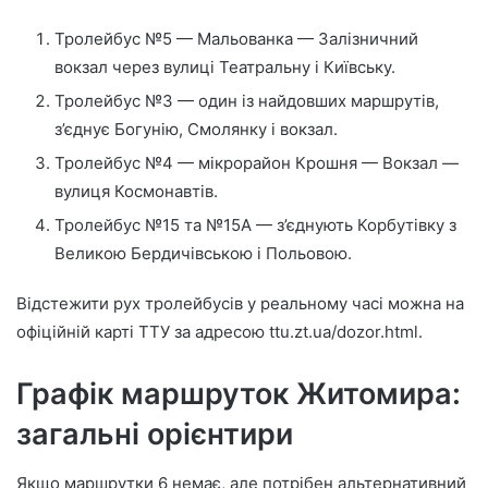
Тролейбус №5 — Мальованка — Залізничний
вокзал через вулиці Театральну і Київську.
Тролейбус №3 — один із найдовших маршрутів,
з’єднує Богунію, Смолянку і вокзал.
Тролейбус №4 — мікрорайон Крошня — Вокзал —
вулиця Космонавтів.
Тролейбус №15 та №15А — з’єднують Корбутівку з
Великою Бердичівською і Польовою.
Відстежити рух тролейбусів у реальному часі можна на
офіційній карті ТТУ за адресою ttu.zt.ua/dozor.html.
Графік маршруток Житомира:
загальні орієнтири
Якщо маршрутки 6 немає, але потрібен альтернативний