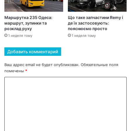
Маршрутка 235 Одеса:
Що таке запчастини Remy і
маршрут, зупинки та
де їх застосовують:
розклад руху
пояснюємо просто
1 неделя тому
1 неделя тому
Добавить комментарий
Ваш адрес email не будет опубликован.
Обязательные поля
помечены
*
К
о
м
м
е
н