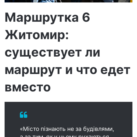
м
о
Маршрутка 6
Житомир:
существует ли
маршрут и что едет
вместо
«Місто пізнають не за будівлями,
а за тим, як у ньому рухаються