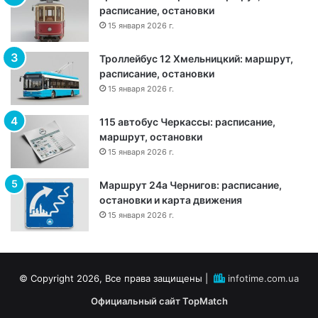
м
расписание, остановки
а
15 января 2026 г.
р
ш
Троллейбус 12 Хмельницкий: маршрут,
р
расписание, остановки
у
15 января 2026 г.
т
,
115 автобус Черкассы: расписание,
о
маршрут, остановки
с
15 января 2026 г.
т
а
н
Маршрут 24а Чернигов: расписание,
о
остановки и карта движения
в
15 января 2026 г.
к
и
и
р
© Copyright 2026, Все права защищены |
infotime.com.ua
а
Официальный сайт TopMatch
с