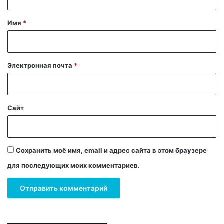
т
а
Имя
*
р
и
й
Электронная почта
*
*
Сайт
Сохранить моё имя, email и адрес сайта в этом браузере
для последующих моих комментариев.