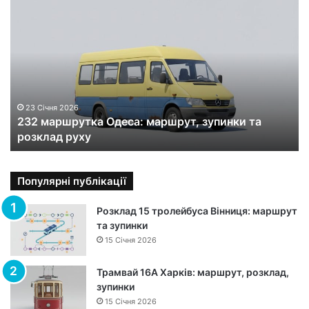
2
3
2
м
а
р
ш
р
23 Січня 2026
232 маршрутка Одеса: маршрут, зупинки та
у
розклад руху
т
к
а
О
Популярні публікації
д
е
Розклад 15 тролейбуса Вінниця: маршрут
с
та зупинки
а
15 Січня 2026
:
м
Трамвай 16А Харків: маршрут, розклад,
а
зупинки
р
15 Січня 2026