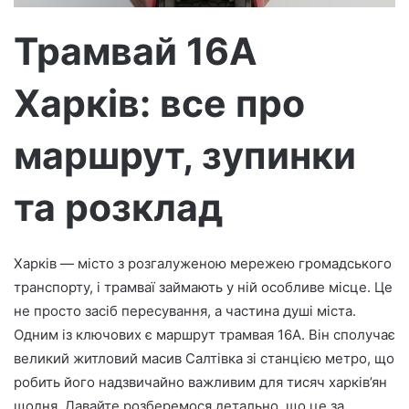
т
р
Трамвай 16А
о
н
Харків: все про
н
о
г
маршрут, зупинки
о
л
та розклад
и
с
т
Харків — місто з розгалуженою мережею громадського
а
транспорту, і трамваї займають у ній особливе місце. Це
не просто засіб пересування, а частина душі міста.
Одним із ключових є маршрут трамвая 16А. Він сполучає
великий житловий масив Салтівка зі станцією метро, що
робить його надзвичайно важливим для тисяч харків’ян
щодня. Давайте розберемося детально, що це за