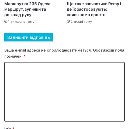
Маршрутка 235 Одеса:
Що таке запчастини Remy і
маршрут, зупинки та
де їх застосовують:
розклад руху
пояснюємо просто
1 тиждень тому
2 тижні тому
Залишити відповідь
Ваша e-mail адреса не оприлюднюватиметься.
Обов’язкові поля
позначені
*
К
о
м
е
н
т
а
р
Ім'я
*