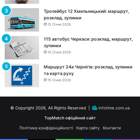
ш
р
Тролейбус 12 Хмельницький: маршрут,
у
розклад, зупинки
т
15 Січня 2026
,
з
115 автобус Черкаси: розклад, маршрут,
у
зупинки
п
15 Січня 2026
и
н
к
Маршрут 24а Чернігів: розклад, зупинки
и
та карта руху
т
15 Січня 2026
а
р
о
з
© Copyright 2026, All Rights Reserved |
infotime.com.ua
к
TopMatch офіційний сайт
л
а
Політика конфіденційності
Карта сайту
Контакти
д
р