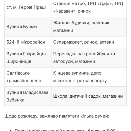
Станція метро, ТРЦ «Дафі», ТРЦ
ст. м. Героїв Праці
«Караван», ринок
Житлові будинки, невеликі
Вулиця Бучми
магазини
524-й мікрорайон
Супермаркет, ринок, аптеки
Вулиця Гвардійців-
Пересадка на тролейбуси та
Широнінців
автобуси, магазини
Салтівське
Кінцева зупинка, депо
трамвайне депо
міськелектротранспорту
Вулиця Владислава
Школа, дитячий садок, магазини
Зубенка
Щодо розкладу, важливо пам’ятати кілька речей:
Перші рейси зазвичай вирушають близько 6:00