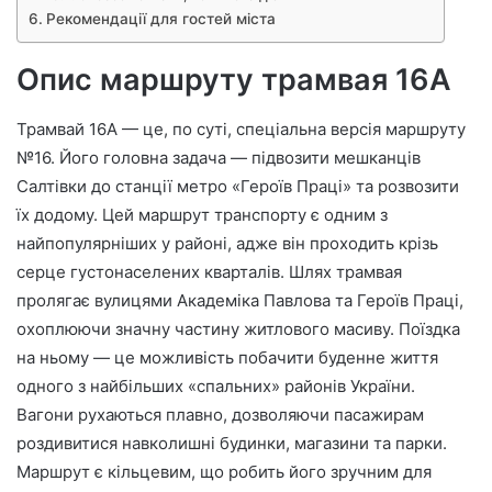
Рекомендації для гостей міста
Опис маршруту трамвая 16А
Трамвай 16А — це, по суті, спеціальна версія маршруту
№16. Його головна задача — підвозити мешканців
Салтівки до станції метро «Героїв Праці» та розвозити
їх додому. Цей маршрут транспорту є одним з
найпопулярніших у районі, адже він проходить крізь
серце густонаселених кварталів. Шлях трамвая
пролягає вулицями Академіка Павлова та Героїв Праці,
охоплюючи значну частину житлового масиву. Поїздка
на ньому — це можливість побачити буденне життя
одного з найбільших «спальних» районів України.
Вагони рухаються плавно, дозволяючи пасажирам
роздивитися навколишні будинки, магазини та парки.
Маршрут є кільцевим, що робить його зручним для