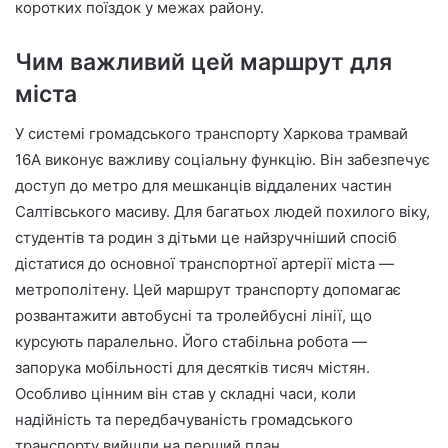
коротких поїздок у межах району.
Чим важливий цей маршрут для
міста
У системі громадського транспорту Харкова трамвай
16А виконує важливу соціальну функцію. Він забезпечує
доступ до метро для мешканців віддалених частин
Салтівського масиву. Для багатьох людей похилого віку,
студентів та родин з дітьми це найзручніший спосіб
дістатися до основної транспортної артерії міста —
метрополітену. Цей маршрут транспорту допомагає
розвантажити автобусні та тролейбусні лінії, що
курсують паралельно. Його стабільна робота —
запорука мобільності для десятків тисяч містян.
Особливо цінним він став у складні часи, коли
надійність та передбачуваність громадського
транспорту вийшли на перший план.