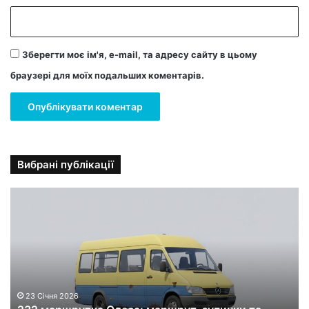
Зберегти моє ім'я, e-mail, та адресу сайту в цьому
браузері для моїх подальших коментарів.
Вибрані публікації
2
3
2
м
а
р
ш
р
23 Січня 2026