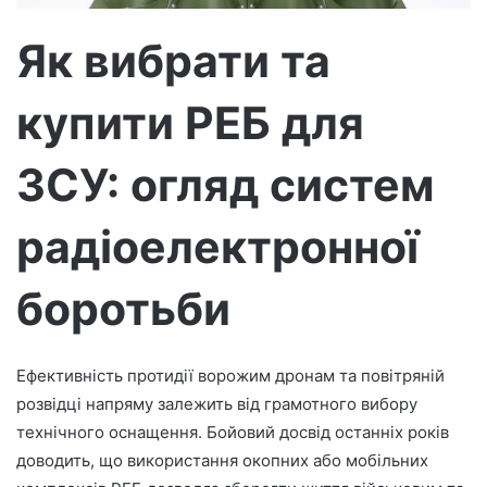
т
р
Як вибрати та
о
н
купити РЕБ для
н
о
г
ЗСУ: огляд систем
о
л
радіоелектронної
и
с
боротьби
т
а
Ефективність протидії ворожим дронам та повітряній
розвідці напряму залежить від грамотного вибору
технічного оснащення. Бойовий досвід останніх років
доводить, що використання окопних або мобільних