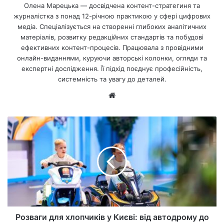
Олена Марецька — досвідчена контент-стратегиня та
журналістка з понад 12-річною практикою у сфері цифрових
медіа. Спеціалізується на створенні глибоких аналітичних
матеріалів, розвитку редакційних стандартів та побудові
ефективних контент-процесів. Працювала з провідними
онлайн-виданнями, куруючи авторські колонки, огляди та
експертні дослідження. Її підхід поєднує професійність,
системність та увагу до деталей.
Ве
б-
са
йт
Розваги для хлопчиків у Києві: від автодрому до