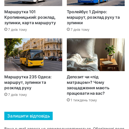
Маршрутка 101
Тролейбус 1 Дніпро:
Кропивницький: розклад,
маршрут, розклад руху та
зупинки, карта маршруту
зупинки
7 днів тому
7 днів тому
Маршрутка 235 Одеса:
Депозит чи «під
маршрут, зупинки та
матрацом»? Чому
розклад руху
заощадження мають
працювати на вас?
7 днів тому
1 тиждень тому
Залишити відповідь
Ваша e-mail адреса не оприлюднюватиметься.
Обов’язкові поля