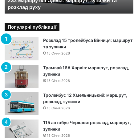
232 маршрутка Одеса: маршрут, зупинки та
у
розклад руху
т
к
а
О
Популярні публікації
д
е
Розклад 15 тролейбуса Вінниця: маршрут
с
та зупинки
а
15 Січня 2026
:
м
Трамвай 16А Харків: маршрут, розклад,
а
зупинки
р
15 Січня 2026
ш
р
Тролейбус 12 Хмельницький: маршрут,
у
розклад, зупинки
т
15 Січня 2026
,
з
115 автобус Черкаси: розклад, маршрут,
у
зупинки
п
15 Січня 2026
и