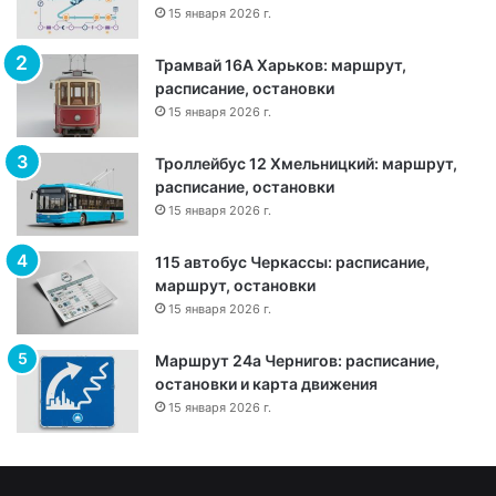
с
15 января 2026 г.
а
:
Трамвай 16А Харьков: маршрут,
м
расписание, остановки
а
15 января 2026 г.
р
ш
Троллейбус 12 Хмельницкий: маршрут,
р
расписание, остановки
у
15 января 2026 г.
т
,
115 автобус Черкассы: расписание,
о
маршрут, остановки
с
15 января 2026 г.
т
а
н
Маршрут 24а Чернигов: расписание,
о
остановки и карта движения
в
15 января 2026 г.
к
и
и