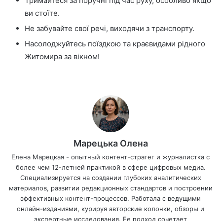
Тримайтеся за поручні під час руху, особливо якщо
ви стоїте.
Не забувайте свої речі, виходячи з транспорту.
Насолоджуйтесь поїздкою та краєвидами рідного
Житомира за вікном!
Марецька Олена
Елена Марецкая - опытный контент-стратег и журналистка с
более чем 12-летней практикой в сфере цифровых медиа.
Специализируется на создании глубоких аналитических
материалов, развитии редакционных стандартов и построении
эффективных контент-процессов. Работала с ведущими
онлайн-изданиями, курируя авторские колонки, обзоры и
экспертные исследования. Ее подход сочетает