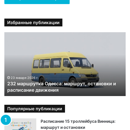
Избранные публикации
2
3
2
м
а
р
ш
р
23 января 2026 г.
232 маршрутка Одесса: маршрут, остановки и
у
расписание движения
т
к
а
О
Популярные публикации
д
е
Расписание 15 троллейбуса Винница:
с
маршрут и остановки