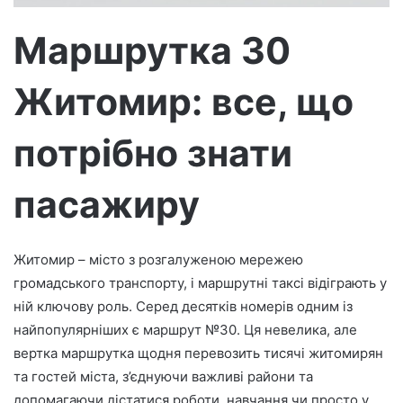
м
о
Маршрутка 30
Житомир: все, що
потрібно знати
пасажиру
Житомир – місто з розгалуженою мережею
громадського транспорту, і маршрутні таксі відіграють у
ній ключову роль. Серед десятків номерів одним із
найпопулярніших є маршрут №30. Ця невелика, але
вертка маршрутка щодня перевозить тисячі житомирян
та гостей міста, з’єднуючи важливі райони та
допомагаючи дістатися роботи, навчання чи просто у