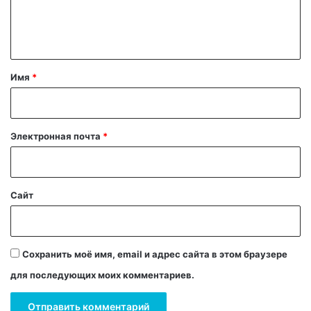
е
н
т
а
Имя
*
р
и
й
Электронная почта
*
*
Сайт
Сохранить моё имя, email и адрес сайта в этом браузере
для последующих моих комментариев.