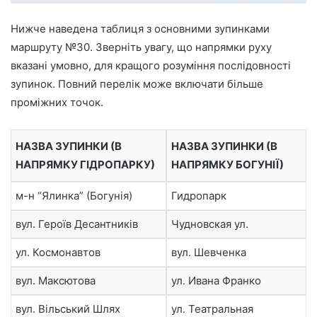
Нижче наведена таблиця з основними зупинками
маршруту №30. Зверніть увагу, що напрямки руху
вказані умовно, для кращого розуміння послідовності
зупинок. Повний перелік може включати більше
проміжних точок.
НАЗВА ЗУПИНКИ (В
НАЗВА ЗУПИНКИ (В
НАПРЯМКУ ГІДРОПАРКУ)
НАПРЯМКУ БОГУНІЇ)
м-н “Ялинка” (Богунія)
Гидропарк
вул. Героїв Десантників
Чудновская ул.
ул. Космонавтов
вул. Шевченка
вул. Максютова
ул. Ивана Франко
вул. Вільський Шлях
ул. Театральная