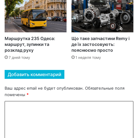
Маршрутка 235 Одеса:
Що таке запчастини Remy і
маршрут, зупинки та
де їх застосовують:
розклад руху
пояснюємо просто
7 дней тому
1 неделя тому
Добавить комментарий
Ваш адрес email не будет опубликован.
Обязательные поля
помечены
*
К
о
м
м