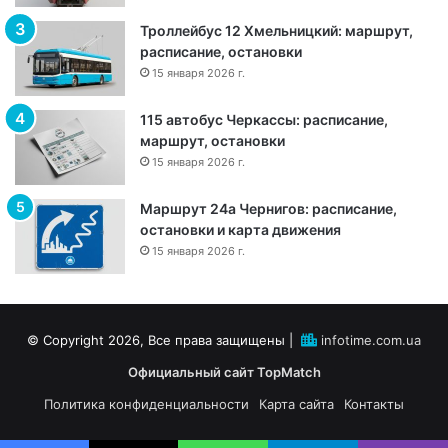
ш
Троллейбус 12 Хмельницкий: маршрут,
р
расписание, остановки
у
15 января 2026 г.
т
,
115 автобус Черкассы: расписание,
о
маршрут, остановки
с
15 января 2026 г.
т
а
н
Маршрут 24а Чернигов: расписание,
о
остановки и карта движения
в
15 января 2026 г.
к
и
и
р
© Copyright 2026, Все права защищены |
infotime.com.ua
а
Официальный сайт TopMatch
с
п
Политика конфиденциальности
Карта сайта
Контакты
и
с