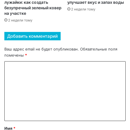
лужайки: как создать
улучшает вкус и запах воды
безупречный зеленый ковер
2 недели тому
на участке
2 недели тому
Добавить комментарий
Ваш адрес email не будет опубликован.
Обязательные поля
помечены
*
К
о
м
м
е
н
т
а
Имя
*