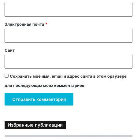
р
и
й
Электронная почта
*
*
Сайт
Сохранить моё имя, email и адрес сайта в этом браузере
для последующих моих комментариев.
Избранные публикации