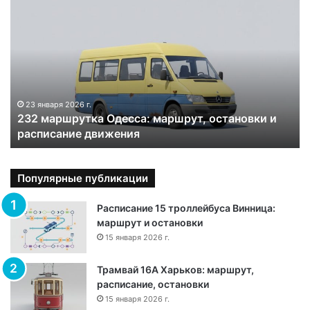
2
3
2
м
а
р
ш
р
23 января 2026 г.
232 маршрутка Одесса: маршрут, остановки и
у
расписание движения
т
к
а
О
Популярные публикации
д
е
Расписание 15 троллейбуса Винница:
с
маршрут и остановки
с
15 января 2026 г.
а
:
Трамвай 16А Харьков: маршрут,
м
расписание, остановки
а
15 января 2026 г.
р